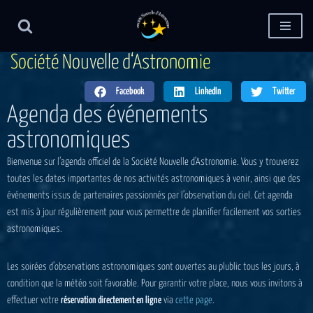
Aller
au
S
o
c
i
é
t
é
N
o
u
v
e
l
l
e
d
‘
A
s
t
r
o
n
o
m
i
e
contenu
Facebook
LinkedIn
Twitter
Agenda des événements
astronomiques
Bienvenue sur l’agenda officiel de la Société Nouvelle d’Astronomie. Vous y trouverez
toutes les dates importantes de nos activités astronomiques à venir, ainsi que des
événements issus de partenaires passionnés par l’observation du ciel. Cet agenda
est mis à jour régulièrement pour vous permettre de planifier facilement vos sorties
astronomiques.
Les soirées d’observations astronomiques sont ouvertes au plublic tous les jours, à
condition que la météo soit favorable. Pour garantir votre place, nous vous invitons à
effectuer votre
réservation directement en ligne
via
cette page
.