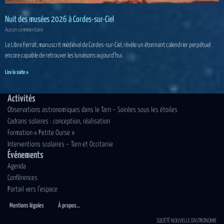
Nuit des musées 2026 à Cordes-sur-Ciel
Aucun commentaire
Le Libre Ferrat, manuscrit médiéval de Cordes-sur-Ciel, révèle un étonnant calendrier perpétuel
encore capable de retrouver les lunaisons aujourd’hui.
Lire la suite »
Activités
Observations astronomiques dans le Tarn – Soirées sous les étoiles
Cadrans solaires : conception, réalisation
Formation « Petite Ourse »
Interventions scolaires – Tarn et Occitanie
Événements
Agenda
Conférences
Portail vers l’espace
Mentions légales
À propos…
SOCIÉTÉ NOUVELLE D'ASTRONOMIE