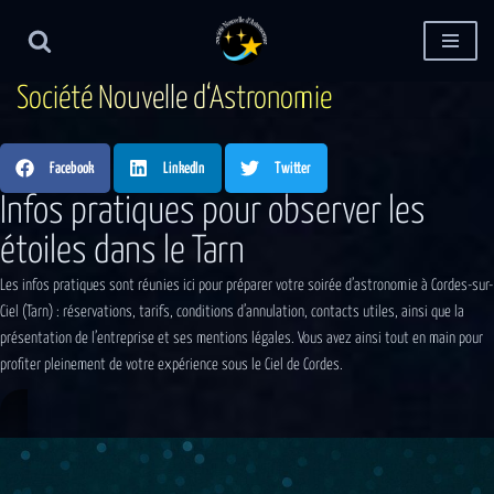
Aller
au
S
o
c
i
é
t
é
N
o
u
v
e
l
l
e
d
‘
A
s
t
r
o
n
o
m
i
e
contenu
Facebook
LinkedIn
Twitter
Infos pratiques pour observer les
étoiles dans le Tarn
Les infos pratiques sont réunies ici pour préparer votre soirée d’astronomie à Cordes-sur-
Ciel (Tarn) : réservations, tarifs, conditions d’annulation, contacts utiles, ainsi que la
présentation de l’entreprise et ses mentions légales. Vous avez ainsi tout en main pour
profiter pleinement de votre expérience sous le Ciel de Cordes.