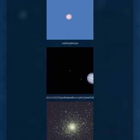
Jupiter en plein jour
2023 10 05 Eclipse de Ganymede sur Jupiter (animation)