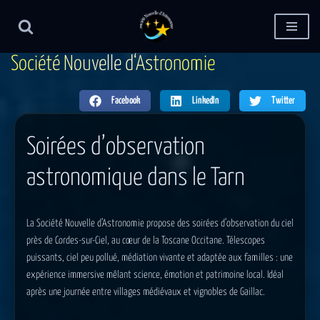
Aller
au
S
o
c
i
é
t
é
N
o
u
v
e
l
l
e
d
‘
A
s
t
r
o
n
o
m
i
e
contenu
Facebook
LinkedIn
Twitter
Soirées d’observation
astronomique dans le Tarn
La Société Nouvelle d’Astronomie propose des soirées d’observation du ciel
près de
Cordes-sur-Ciel
, au cœur de la
Toscane Occitane
. Télescopes
puissants, ciel peu pollué, médiation vivante et adaptée aux familles : une
expérience immersive mêlant science, émotion et patrimoine local. Idéal
après une journée entre villages médiévaux et vignobles de Gaillac.