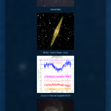
Amas de la Rose
NGC 891 – Stack 147frames – 4410s
2023 07 27 Transit de l’exoplanète TrES-8 b