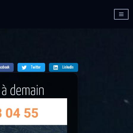
acebook
Twitter
LinkedIn
e à demain