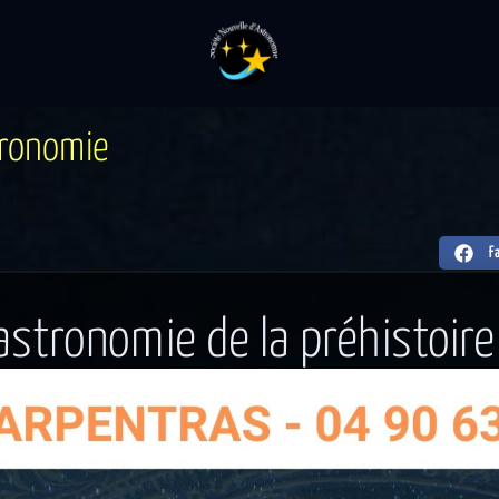
r
o
n
o
m
i
e
F
’astronomie de la préhistoir