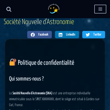
Aller
au
S
o
c
i
é
t
é
N
o
u
v
e
l
l
e
d
‘
A
s
t
r
o
n
o
m
i
e
contenu
Facebook
LinkedIn
Twitter
Politique de confidentialité
Qui sommes-nous ?
La
Société Nouvelle d’Astronomie (SNA)
est une entreprise individuelle
immatriculée sous le SIRET XXXXXXXX, dont le siège est situé à Cordes-sur-
Ciel, France.