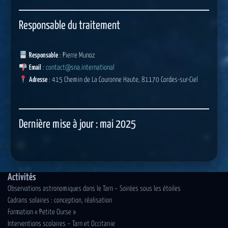
Responsable du traitement
Responsable
: Pierre Munoz
Email
:
contact@sna.international
Adresse
: 415 Chemin de La Couronne Haute, 81170 Cordes-sur-Ciel
Dernière mise à jour : mai 2025
Activités
Observations astronomiques dans le Tarn – Soirées sous les étoiles
Cadrans solaires : conception, réalisation
Formation « Petite Ourse »
Interventions scolaires – Tarn et Occitanie