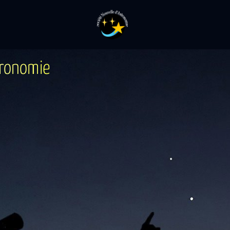
r
o
n
o
m
i
e