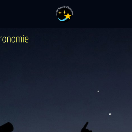
r
o
n
o
m
i
e