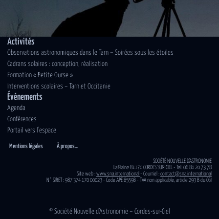
Activités
Observations astronomiques dans le Tarn – Soirées sous les étoiles
Cadrans solaires : conception, réalisation
Formation « Petite Ourse »
Interventions scolaires – Tarn et Occitanie
Événements
Agenda
Conférences
Portail vers l’espace
Mentions légales
À propos…
SOCIÉTÉ NOUVELLE D'ASTRONOMIE
La Plaine 81170 CORDES SUR CIEL - Tel: 06 80 20 73 78
Site web :
www.sna.international
- Courriel :
contact@sna.international
N° SIRET : 987 374 170 00023 - Code APE 8559B - TVA non applicable, article 293 B du CGI
© Société Nouvelle d’Astronomie – Cordes-sur-Ciel