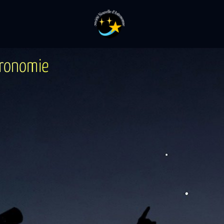
r
o
n
o
m
i
e